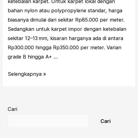
ketebalan karpet. Untuk karpet lokal dengan
bahan nylon atau polypropylene standar, harga
biasanya dimulai dari sekitar Rp85.000 per meter.
Sedangkan untuk karpet impor dengan ketebalan
sekitar 12–13 mm, kisaran harganya ada di antara
Rp300.000 hingga Rp350.000 per meter. Varian
grade B hingga A+ …
Harga
Selengkapnya »
Karpet
Masjid
Per
Cari
Meter
Malang
Cari
Terbaru