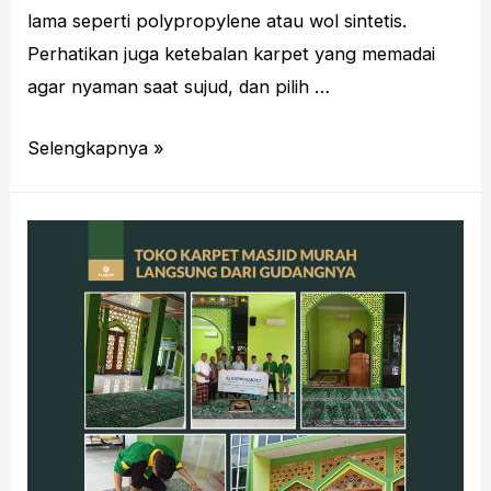
lama seperti polypropylene atau wol sintetis.
Perhatikan juga ketebalan karpet yang memadai
agar nyaman saat sujud, dan pilih …
Panduan
Selengkapnya »
Memilih
Karpet
Masjid
Berkualitas
Tinggi
Dan
Awet