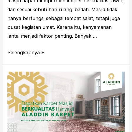
masjid dapat memperoleh karpet berkualitas, awet,
dan sesuai kebutuhan ruang ibadah. Masjid tidak
hanya berfungsi sebagai tempat salat, tetapi juga
pusat kegiatan umat. Karena itu, kenyamanan
lantai menjadi faktor penting. Banyak …
Karpet
Selengkapnya »
Murah
Malang
Untuk
Masjid
Nyaman
Dan
Tahan
Lama