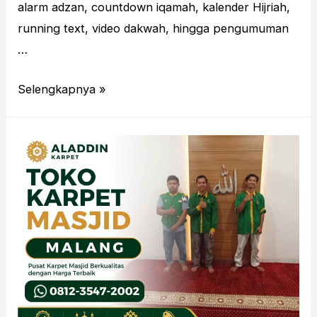
alarm adzan, countdown iqamah, kalender Hijriah,
running text, video dakwah, hingga pengumuman
…
Toko
Selengkapnya »
Jam
Digital
Masjid
Malang
Solusi
Digital
untuk
Informasi
Ibadah
Lebih