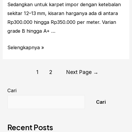
Sedangkan untuk karpet impor dengan ketebalan
sekitar 12–13 mm, kisaran harganya ada di antara
Rp300.000 hingga Rp350.000 per meter. Varian
grade B hingga A+ …
Harga
Selengkapnya »
Karpet
Masjid
Paginasi
1
2
Next Page
→
Per
pos
Meter
Cari
Malang
Terbaru
Cari
Recent Posts