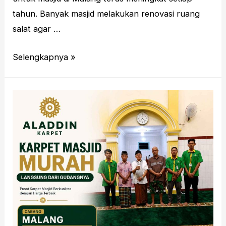
tahun. Banyak masjid melakukan renovasi ruang
salat agar …
Karpet
Selengkapnya »
Polos
Malang
Untuk
Masjid
Yang
Nyaman
Dan
Tahan
Lama