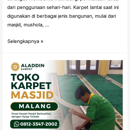
dari penggunaan sehari-hari. Karpet lantai saat ini
digunakan di berbagai jenis bangunan, mulai dari
masjid, mushola, …
Toko
Selengkapnya »
Karpet
Lantai
Malang
Untuk
Berbagai
Kebutuhan
Ruangan