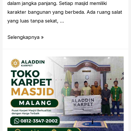
dalam jangka panjang. Setiap masjid memiliki
karakter bangunan yang berbeda. Ada ruang salat
yang luas tanpa sekat, …
Toko
Selengkapnya »
Karpet
Custom
Malang
Untuk
Masjid
Lebih
Rapi
Dan
Presisi